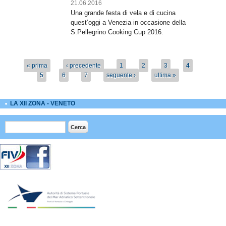
21.06.2016
Una grande festa di vela e di cucina
quest’oggi a Venezia in occasione della
S.Pellegrino Cooking Cup 2016.
Pagine
« prima
‹ precedente
1
2
3
4
5
6
7
seguente ›
ultima »
LA XII ZONA - VENETO
Form di ricerca
Cerca