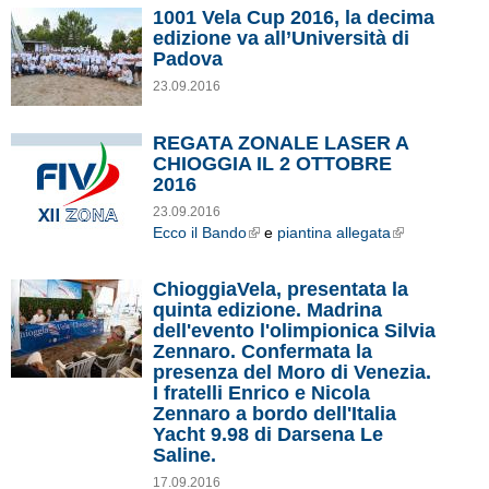
1001 Vela Cup 2016, la decima
edizione va all’Università di
Padova
23.09.2016
REGATA ZONALE LASER A
CHIOGGIA IL 2 OTTOBRE
2016
23.09.2016
Ecco il Bando
e
piantina allegata
External Links icon
External Links icon
ChioggiaVela, presentata la
quinta edizione. Madrina
dell'evento l'olimpionica Silvia
Zennaro. Confermata la
presenza del Moro di Venezia.
I fratelli Enrico e Nicola
Zennaro a bordo dell'Italia
Yacht 9.98 di Darsena Le
Saline.
17.09.2016