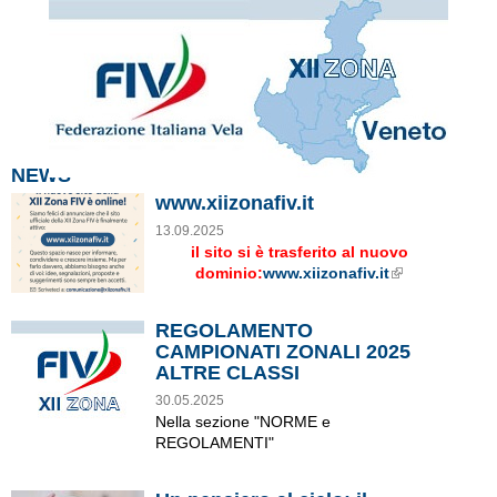
NEWS
www.xiizonafiv.it
13.09.2025
il sito si è trasferito al nuovo
dominio:
www.xiizonafiv.it
External Links icon
REGOLAMENTO
CAMPIONATI ZONALI 2025
ALTRE CLASSI
30.05.2025
Nella sezione "NORME e
REGOLAMENTI"