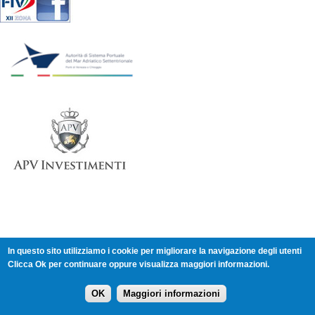
In questo sito utilizziamo i cookie per migliorare la navigazione degli utenti
Comitato XII Zona - Veneto - c/o Comitato Provinciale CONI
Clicca Ok per continuare oppure visualizza maggiori informazioni.
Venezia - Via del Gazzato 4 - 30174 Mestre (Venezia)
Tel. 392 913 7695 - XII-ZONA@federvela.it -
Login
-
Cookie
OK
Maggiori informazioni
Policy