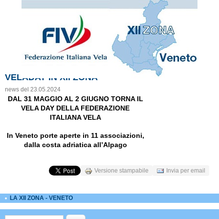
VELADAY IN XII ZONA
news del 23.05.2024
DAL 31 MAGGIO AL 2 GIUGNO TORNA IL
VELA DAY DELLA FEDERAZIONE
ITALIANA VELA
In Veneto porte aperte in 11 associazioni,
dalla costa adriatica all’Alpago
Versione stampabile
Invia per email
LA XII ZONA - VENETO
Form di ricerca
Cerca