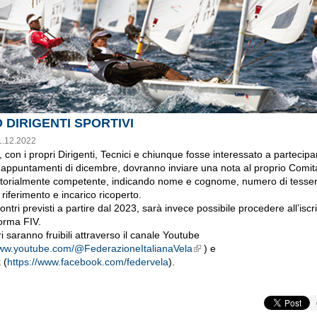
 DIRIGENTI SPORTIVI
1.12.2022
ati, con i propri Dirigenti, Tecnici e chiunque fosse interessato a partecipa
 appuntamenti di dicembre, dovranno inviare una nota al proprio Comita
itorialmente competente, indicando nome e cognome, numero di tesser
di riferimento e incarico ricoperto.
contri previsti a partire dal 2023, sarà invece possibile procedere all’iscr
forma FIV.
ri saranno fruibili attraverso il canale Youtube
www.youtube.com/@FederazioneItalianaVela
) e
Links icon
 (
https://www.facebook.com/federvela
).