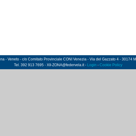
ona - Veneto - c/o Comitato Provinciale CONI Venezia - Via del Gazzato 4 - 30174 M
Tel. 392 913 7695 - XII-ZONA@federvela.it -
Login
-
Cookie Policy