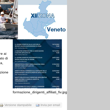
re ai
to di
a,
izione
formazione_dirigenti_affiliati_fiv.jpg
Versione stampabile
Invia per email