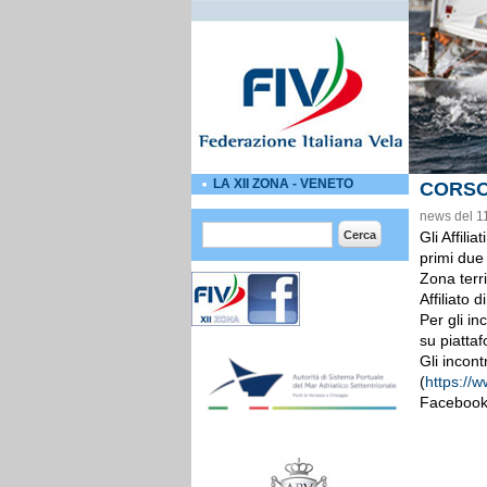
LA XII ZONA - VENETO
CORSO
news del 1
Form di ricerca
Cerca
Gli Affili
primi due
Zona terr
Affiliato 
Per gli in
su piatta
Gli incont
(
https://
External 
Facebook