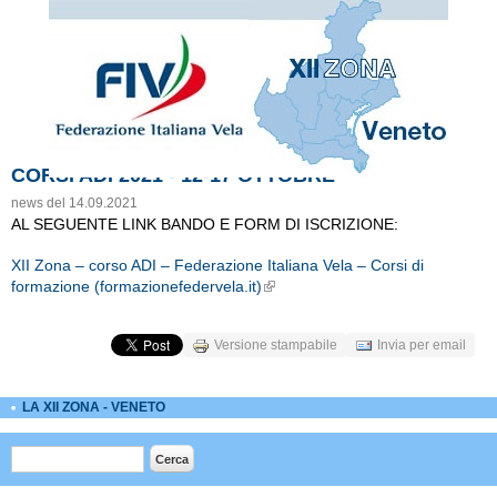
CORSI ADI 2021 - 12-17 OTTOBRE
news del 14.09.2021
AL SEGUENTE LINK BANDO E FORM DI ISCRIZIONE:
XII Zona – corso ADI – Federazione Italiana Vela – Corsi di
formazione (formazionefedervela.it)
External Links icon
Versione stampabile
Invia per email
LA XII ZONA - VENETO
Form di ricerca
Cerca