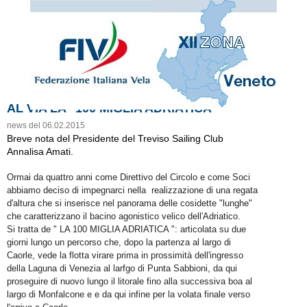
AL VIA LA "100 MIGLIA ADRIATICA"
news del 06.02.2015
Breve nota del Presidente del Treviso Sailing Club
Annalisa Amati.
Ormai da quattro anni come Direttivo del Circolo e come Soci
abbiamo deciso di impegnarci nella realizzazione di una regata
d'altura che si inserisce nel panorama delle cosidette "lunghe"
che caratterizzano il bacino agonistico velico dell'Adriatico.
Si tratta de " LA 100 MIGLIA ADRIATICA ": articolata su due
giorni lungo un percorso che, dopo la partenza al largo di
Caorle, vede la flotta virare prima in prossimità dell'ingresso
della Laguna di Venezia al larfgo di Punta Sabbioni, da qui
proseguire di nuovo lungo il litorale fino alla successiva boa al
largo di Monfalcone e e da qui infine per la volata finale verso