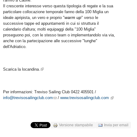
l'arrivo a Caorle.
Il crescente interesse verso questa tipologia di regate e la sua
particolare collocazione temporale fanno della 100 Miglia un
warm up
ideale apripista, un vero e proprio "
" verso le
successive tappe ed appuntamenti in cui si struttura il
calendario d'altura; molti equipaggi della "100 Miglia"
proseguono poi, con le stesso team o implementandolo via via,
anche con la partecipazione alle successive "lunghe"
dell'Adriatico.
Scarica la locandina.
External Links icon
Per informazioni: Treviso Sailing Club 0422 405501 /
info@trevisosailingclub.com
/
www.trevisosailingclub.com
Email links icon
External Links icon
Versione stampabile
Invia per email