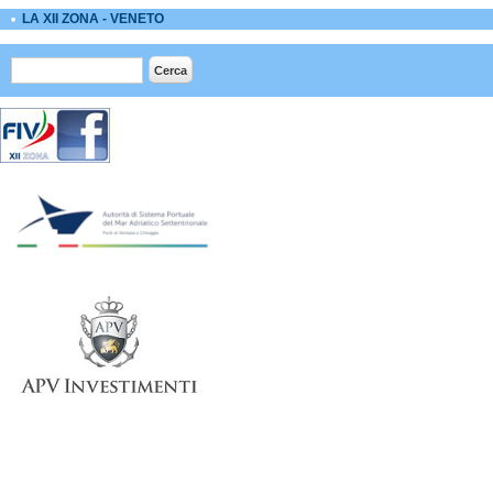
LA XII ZONA - VENETO
Form di ricerca
Cerca